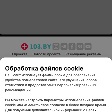
О проекте
Новости проекта
Размещение рекламы
Медицинский маркетинг
Публичный договор
Обработка файлов cookie
Пользовательское соглашение
Способы оплаты
Наш сайт использует файлы cookie для обеспечения
Вакансии
Партнеры
удобства пользователей сайта, его улучшения, сбора
Написать руководителю 103.by
статистики и предоставления персонализированных
Написать в поддержку
рекомендаций.
Персональные настройки cookie
Вы можете настроить параметры использования файлов
Обработка персональных данных
cookie или изменить свое согласие в более позднее время.
Для получения дополнительной информации о целях,