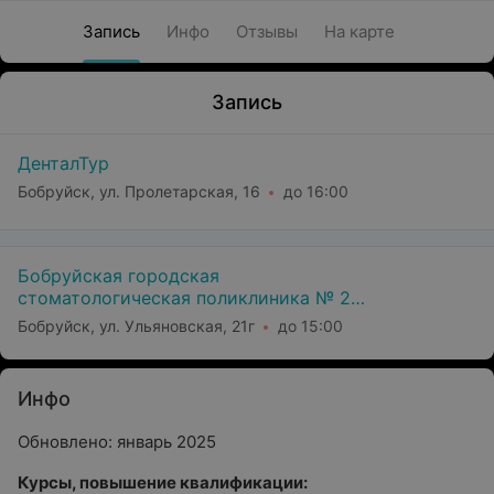
Запись
Инфо
Отзывы
На карте
Запись
ДенталТур
Бобруйск, ул. Пролетарская, 16
до 16:00
Бобруйская городская
стоматологическая поликлиника № 2
(Филиал Уз Бгсп №1)
Бобруйск, ул. Ульяновская, 21г
до 15:00
Инфо
Обновлено: январь 2025
Курсы, повышение квалификации: