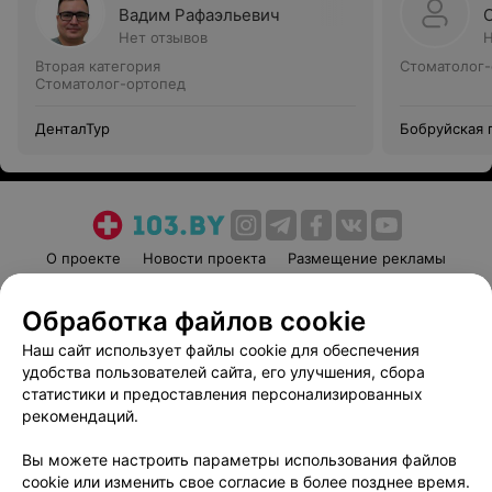
Вадим Рафаэльевич
Нет отзывов
Н
Вторая категория
Стоматолог-
Стоматолог-ортопед
ДенталТур
Бобруйская 
поликлиника
О проекте
Новости проекта
Размещение рекламы
Медицинский маркетинг
Публичный договор
Обработка файлов cookie
Пользовательское соглашение
Способы оплаты
Наш сайт использует файлы cookie для обеспечения
Вакансии
Партнеры
удобства пользователей сайта, его улучшения, сбора
Написать руководителю 103.by
статистики и предоставления персонализированных
Написать в поддержку
рекомендаций.
Персональные настройки cookie
Вы можете настроить параметры использования файлов
Обработка персональных данных
cookie или изменить свое согласие в более позднее время.