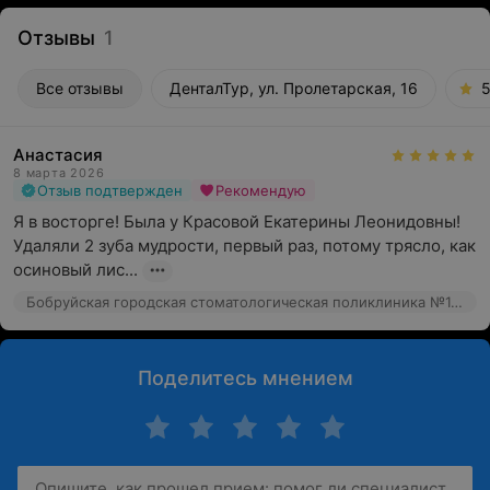
Отзывы
1
Все отзывы
ДенталТур, ул. Пролетарская, 16
5
Анастасия
8 марта 2026
Отзыв подтвержден
Рекомендую
Я в восторге! Была у Красовой Екатерины Леонидовны! 
Удаляли 2 зуба мудрости, первый раз, потому трясло, как 
осиновый лис...
Бобруйская городская стоматологическая поликлиника №1, ул. Минская, 50
Поделитесь мнением