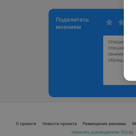
Поделитесь
мнением
О проекте
Новости проекта
Размещение рекламы
М
Написать руководителю 103.by