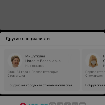
Другие специалисты
Мишуткина
Наталья Валерьевна
Нет отзывов
Н
Стаж 24 года
•
Первая категория
Первая кате
Стоматолог
Стоматолог
Бобруйская городская стоматологическая
Бобруйская 
поликлиника №1
поликлиник