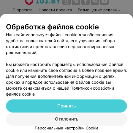
О проекте
Новости проекта
Размещение рекламы
Медицинский маркетинг
Публичный договор
Обработка файлов cookie
Пользовательское соглашение
Способы оплаты
Наш сайт использует файлы cookie для обеспечения
Вакансии
Партнеры
удобства пользователей сайта, его улучшения, сбора
Написать руководителю 103.by
статистики и предоставления персонализированных
Написать в поддержку
рекомендаций.
Персональные настройки cookie
Вы можете настроить параметры использования файлов
Обработка персональных данных
cookie или изменить свое согласие в более позднее время.
Для получения дополнительной информации о целях,
сроках и порядке использования файлов cookie вы
можете ознакомиться с нашей
Политикой обработки
файлов cookie
Принять
© 2026 ООО «Артокс Лаб», УНП 191700409
| 220012, Республика Беларусь,
г. Минск, улица Толбухина, 2, пом. 16 | help@103.by
Отклонить
Служба поддержки
+375 291212755
Персональные настройки Cookie