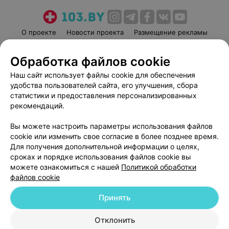
О проекте
Новости проекта
Размещение рекламы
Медицинский маркетинг
Публичный договор
Обработка файлов cookie
Пользовательское соглашение
Способы оплаты
Наш сайт использует файлы cookie для обеспечения
Вакансии
Партнеры
удобства пользователей сайта, его улучшения, сбора
Написать руководителю 103.by
статистики и предоставления персонализированных
Написать в поддержку
рекомендаций.
Персональные настройки cookie
Вы можете настроить параметры использования файлов
Обработка персональных данных
cookie или изменить свое согласие в более позднее время.
Для получения дополнительной информации о целях,
сроках и порядке использования файлов cookie вы
можете ознакомиться с нашей
Политикой обработки
файлов cookie
Принять
© 2026 ООО «Артокс Лаб», УНП 191700409
| 220012, Республика Беларусь,
г. Минск, улица Толбухина, 2, пом. 16 | help@103.by
Отклонить