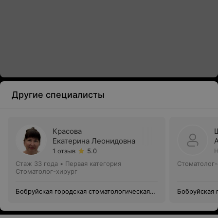
Другие специалисты
Красова
Екатерина Леонидовна
1 отзыв
5.0
Н
Стаж 33 года
•
Первая категория
Стоматолог-
Стоматолог-хирург
Бобруйская городская стоматологическая
Бобруйская 
поликлиника №1
поликлиник