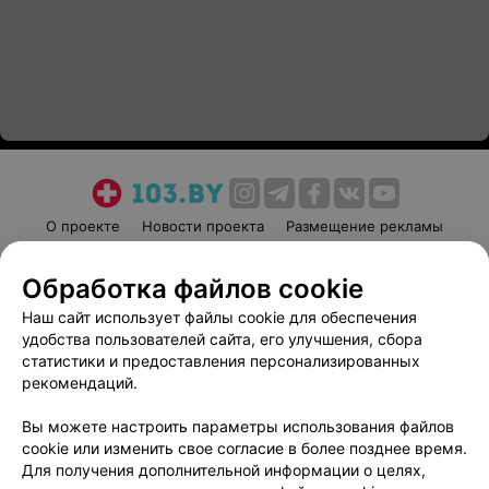
О проекте
Новости проекта
Размещение рекламы
Медицинский маркетинг
Публичный договор
Обработка файлов cookie
Пользовательское соглашение
Способы оплаты
Наш сайт использует файлы cookie для обеспечения
Вакансии
Партнеры
удобства пользователей сайта, его улучшения, сбора
Написать руководителю 103.by
статистики и предоставления персонализированных
Написать в поддержку
рекомендаций.
Персональные настройки cookie
Вы можете настроить параметры использования файлов
Обработка персональных данных
cookie или изменить свое согласие в более позднее время.
Для получения дополнительной информации о целях,