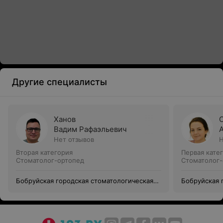
Другие специалисты
Ханов
Вадим Рафаэльевич
Нет отзывов
Н
Вторая категория
Первая кате
Стоматолог-ортопед
Стоматолог-
Бобруйская городская стоматологическая
Бобруйская 
поликлиника № 2 (Филиал Уз Бгсп №1)
поликлиника