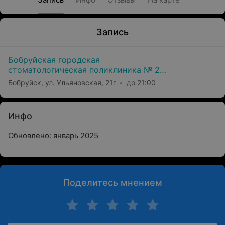
Запись
Бобруйская городская
стоматологическая поликлиника № 2
(Филиал Уз Бгсп №1)
Бобруйск, ул. Ульяновская, 21г
до 21:00
Инфо
Обновлено: январь 2025
Поделитесь мнением