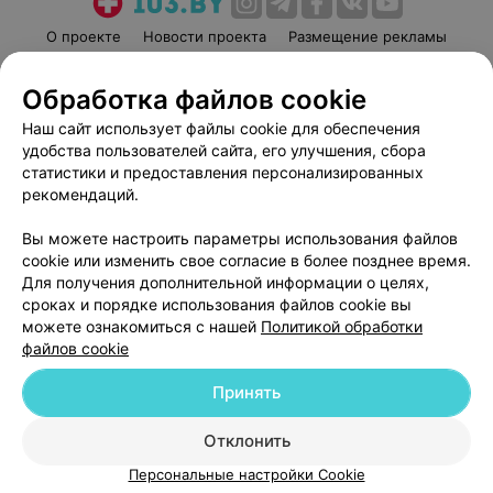
О проекте
Новости проекта
Размещение рекламы
Медицинский маркетинг
Публичный договор
Обработка файлов cookie
Пользовательское соглашение
Способы оплаты
Наш сайт использует файлы cookie для обеспечения
Вакансии
Партнеры
удобства пользователей сайта, его улучшения, сбора
Написать руководителю 103.by
статистики и предоставления персонализированных
Написать в поддержку
рекомендаций.
Персональные настройки cookie
Вы можете настроить параметры использования файлов
Обработка персональных данных
cookie или изменить свое согласие в более позднее время.
Для получения дополнительной информации о целях,
сроках и порядке использования файлов cookie вы
можете ознакомиться с нашей
Политикой обработки
файлов cookie
Принять
© 2026 ООО «Артокс Лаб», УНП 191700409
| 220012, Республика Беларусь,
г. Минск, улица Толбухина, 2, пом. 16 | help@103.by
Отклонить
Служба поддержки
+375 291212755
Персональные настройки Cookie