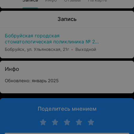
Запись
Бобруйская городская
стоматологическая поликлиника № 2
(Филиал Уз Бгсп №1)
Бобруйск, ул. Ульяновская, 21г
Выходной
Инфо
Обновлено: январь 2025
Поделитесь мнением