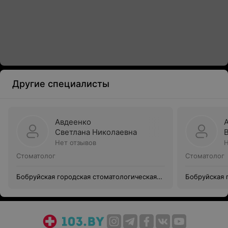
Другие специалисты
Авдеенко
Светлана Николаевна
Нет отзывов
Н
Стоматолог
Стоматолог
Бобруйская городская стоматологическая
Бобруйская 
поликлиника № 2 (Филиал Уз Бгсп №1)
поликлиника