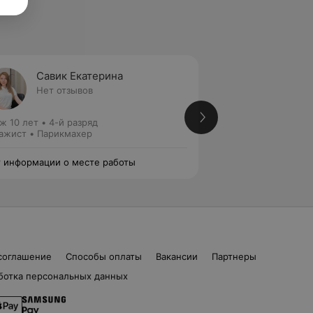
Савик Екатерина
Севко
Нет отзывов
Нет от
ж 10 лет
•
4-й разряд
Стаж 9 лет
•
4-й р
ажист • Парикмахер
Визажист • Парик
 информации о месте работы
Нет информации о
соглашение
Способы оплаты
Вакансии
Партнеры
ботка персональных данных