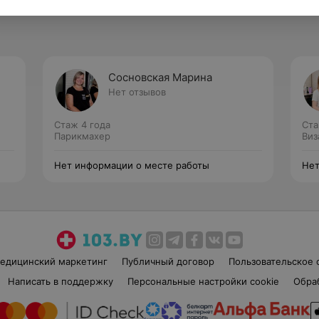
Сосновская Марина
Нет отзывов
Стаж 4 года
Ста
Парикмахер
Виз
Нет информации о месте работы
Нет
едицинский маркетинг
Публичный договор
Пользовательское 
Написать в поддержку
Персональные настройки cookie
Обра