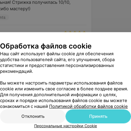
ная! Стрижка получилась 10/10, 
ибо мастеру!)
nts
но!

Обработка файлов cookie
 Инны, но уверена, что вернусь ещё)) 
Наш сайт использует файлы cookie для обеспечения
ижка не радовала!
удобства пользователей сайта, его улучшения, сбора
nts
статистики и предоставления персонализированных
рекомендаций.
Вы можете настроить параметры использования файлов
нны первый раз.перед Новым годом, 
cookie или изменить свое согласие в более позднее время.
!Но не пожалела,что решилась,первый 
Для получения дополнительной информации о целях,
жки чувств...
сроках и порядке использования файлов cookie вы можете
ознакомиться с нашей
Политикой обработки файлов cookie
nts
Отклонить
Принять
зать ещё
Персональные настройки Cookie