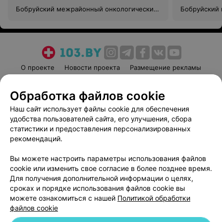
Бобруйский межрайонный онкологический
Бобруйский
диспансер
диспансер
О проекте
Новости проекта
Размещение рекламы
Медицинский маркетинг
Публичный договор
Обработка файлов cookie
Пользовательское соглашение
Способы оплаты
Наш сайт использует файлы cookie для обеспечения
Вакансии
Партнеры
удобства пользователей сайта, его улучшения, сбора
Написать руководителю 103.by
статистики и предоставления персонализированных
Написать в поддержку
рекомендаций.
Персональные настройки cookie
Вы можете настроить параметры использования файлов
Обработка персональных данных
cookie или изменить свое согласие в более позднее время.
Для получения дополнительной информации о целях,
сроках и порядке использования файлов cookie вы
можете ознакомиться с нашей
Политикой обработки
файлов cookie