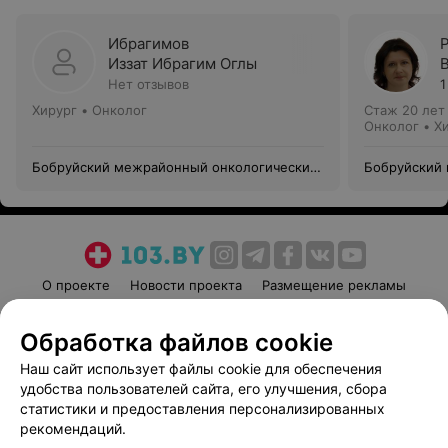
Ибрагимов
Иззат Ибрагим Оглы
Нет отзывов
1
Хирург • Онколог
Стаж 20 лет
Онколог • Х
Бобруйский межрайонный онкологический
Бобруйский
диспансер
диспансер
О проекте
Новости проекта
Размещение рекламы
Медицинский маркетинг
Публичный договор
Обработка файлов cookie
Пользовательское соглашение
Способы оплаты
Наш сайт использует файлы cookie для обеспечения
Вакансии
Партнеры
удобства пользователей сайта, его улучшения, сбора
Написать руководителю 103.by
статистики и предоставления персонализированных
Написать в поддержку
рекомендаций.