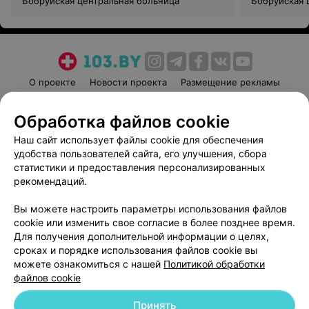
Бобруйская центральная больница
Бобруйская 
О проекте
Новости проекта
Размещение рекламы
Медицинский маркетинг
Публичный договор
Обработка файлов cookie
Пользовательское соглашение
Способы оплаты
Наш сайт использует файлы cookie для обеспечения
Вакансии
Партнеры
удобства пользователей сайта, его улучшения, сбора
Написать руководителю 103.by
статистики и предоставления персонализированных
Написать в поддержку
рекомендаций.
Персональные настройки cookie
Вы можете настроить параметры использования файлов
Обработка персональных данных
cookie или изменить свое согласие в более позднее время.
Для получения дополнительной информации о целях,
сроках и порядке использования файлов cookie вы
можете ознакомиться с нашей
Политикой обработки
файлов cookie
Принять