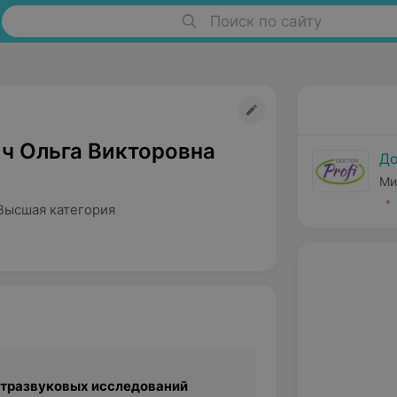
Поиск по сайту
ч Ольга Викторовна
До
Ми
Высшая категория
ьтразвуковых исследований