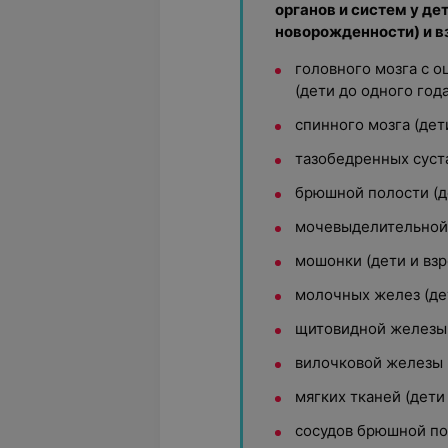
органов и систем у де
новорожденности) и в
головного мозга с 
(дети до одного года
спинного мозга (дети
тазобедренных суста
брюшной полости (д
мочевыделительной 
мошонки (дети и взр
молочных желез (дет
щитовидной железы 
вилочковой железы (
мягких тканей (дети
сосудов брюшной пол