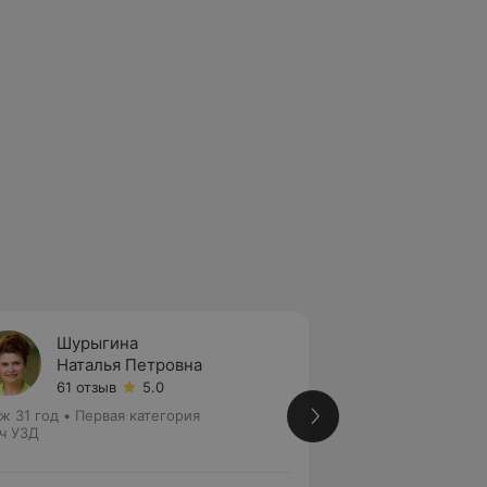
Шурыгина
Дороф
Наталья Петровна
Елена
61 отзыв
5.0
21 отз
ж 31 год
•
Первая категория
Стаж 15 лет
•
Высш
ч УЗД
Врач УЗД