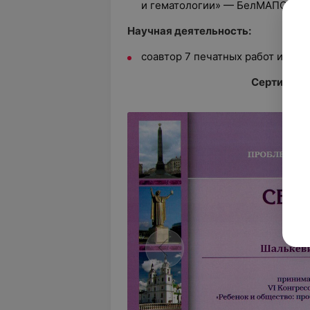
и гематологии» — БелМАПО, г. М
Научная деятельность:
соавтор 7 печатных работ и 3 па
Сертифика