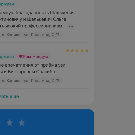
вержден
омную благодарность Шалькевич 
тиновичу и Шалькевич Ольге 
а высокий профессионализм...
д. Копище, ул. Лопатина, 7а/2
вержден
Рекомендую
 впечатления от приёма узи 
ьги Викторовны.Спасибо.
д. Копище, ул. Лопатина, 7а/2
зать ещё