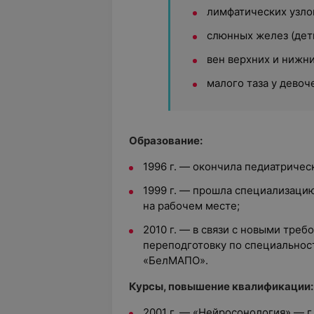
лимфатических узлов
слюнных желез (дети
вен верхних и нижни
малого таза у девоче
Образование:
1996 г. — окончила педиатричес
1999 г. — прошла специализацию
на рабочем месте;
2010 г. — в связи с новыми тре
переподготовку по специальност
«БелМАПО».
Курсы, повышение квалификации:
2001 г. — «Нейросонология» — г