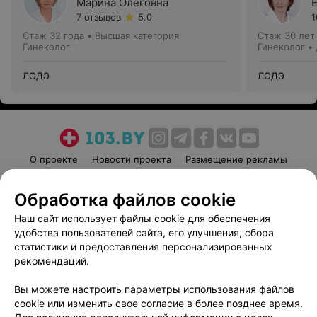
Марина Олеговна
7 отзывов
5.0
1
Стаж 32 года
•
Высшая категория
Стаж 30 лет
Гинеколог
Гинеколог •
ЛОДЭ
ЛОДЭ
О проекте
Новости проекта
Размещение рекламы
Медицинский маркетинг
Публичный договор
Обработка файлов cookie
Пользовательское соглашение
Способы оплаты
Наш сайт использует файлы cookie для обеспечения
Вакансии
Партнеры
удобства пользователей сайта, его улучшения, сбора
Написать руководителю 103.by
статистики и предоставления персонализированных
Написать в поддержку
рекомендаций.
Персональные настройки cookie
Вы можете настроить параметры использования файлов
Обработка персональных данных
cookie или изменить свое согласие в более позднее время.