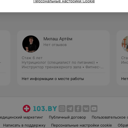
Персональные настройки Cookie
Милаш Артём
Нет отзывов
Стаж 6 лет
Ста
-
Нутрициолог (специалист по питанию) •
Инс
Инструктор тренажерного зала • Фитнес-
тренер
Нет информации о месте работы
Нет
едицинский маркетинг
Публичный договор
Пользовательское 
Написать в поддержку
Персональные настройки cookie
Обра