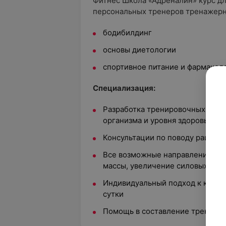
Фитнес Школа «Адреналин» курс д
персональных тренеров тренажерн
бодибилдинг
основы диетологии
спортивное питание и фармакол
Специализация:
Разработка тренировочных прог
организма и уровня здоровья
Консультации по поводу рациона
Все возможные направления тре
массы, увеличение силовых пока
Индивидуальный подход к каждом
сутки
Помощь в составление трениро