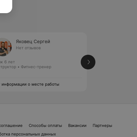
Яковец Сергей
Сосно
Нет отзывов
Нет от
ж 6 лет
Стаж 7 лет
труктор • Фитнес-тренер
Фитнес-тренер • 
 информации о месте работы
Нет информации о
соглашение
Способы оплаты
Вакансии
Партнеры
ботка персональных данных