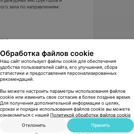
ля дежурных инструкторов и
ого зала по направлениям:
огия
Обработка файлов cookie
Наш сайт использует файлы cookie для обеспечения
рамм, учитывая особенности
удобства пользователей сайта, его улучшения, сбора
статистики и предоставления персонализированных
рекомендаций.
 питания и спортивных добавок
Вы можете настроить параметры использования файлов
нировок (похудение, набор мышечной
cookie или изменить свое согласие в более позднее время.
зателей, оздоровление)
Для получения дополнительной информации о целях,
у клиенту, поддержка 24 часа в
сроках и порядке использования файлов cookie вы можете
ознакомиться с нашей
Политикой обработки файлов cookie
вочных программ
Отклонить
Принять