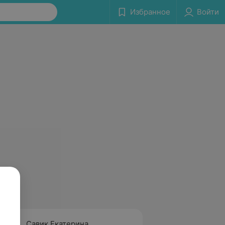
Избранное
Войти
Савик Екатерина
Севко