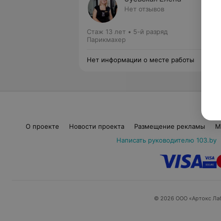
Нет отзывов
Стаж 13 лет
•
5-й разряд
Парикмахер
Нет информации о месте работы
О проекте
Новости проекта
Размещение рекламы
М
Написать руководителю 103.by
© 2026 ООО «Артокс Ла