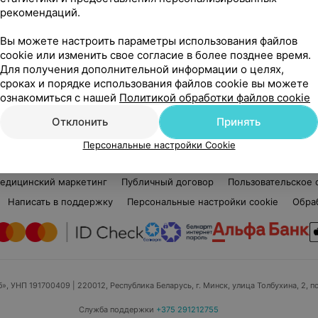
рекомендаций.
Нет отзывов
Вы можете настроить параметры использования файлов
Стаж 4 года
Ста
cookie или изменить свое согласие в более позднее время.
Парикмахер
Виз
Для получения дополнительной информации о целях,
сроках и порядке использования файлов cookie вы можете
Нет информации о месте работы
Нет
ознакомиться с нашей
Политикой обработки файлов cookie
Отклонить
Принять
Персональные настройки Cookie
едицинский маркетинг
Публичный договор
Пользовательское 
Написать в поддержку
Персональные настройки cookie
Обра
б», УНП 191700409
| 220012, Республика Беларусь, г. Минск, улица Толбухина, 2, п
Служба поддержки
+375 291212755