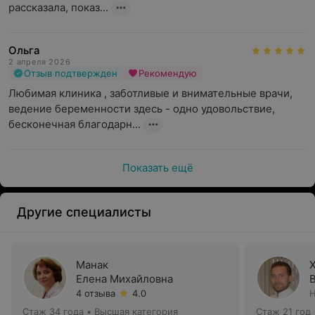
рассказала, показ...
Ольга
2 апреля 2026
Отзыв подтвержден
Рекомендую
Любимая клиника , заботливые и внимательные врачи, 
ведение беременности здесь - одно удовольствие, 
бесконечная благодарн...
Показать ещё
Другие специалисты
Манак
Елена Михайловна
4 отзыва
4.0
Н
Стаж 34 года
•
Высшая категория
Стаж 21 год