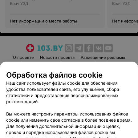
Врач УЗД
Врач УЗД
Нет информации о месте работы
Нет информа
О проекте
Новости проекта
Размещение рекламы
Медицинский маркетинг
Публичный договор
Обработка файлов cookie
Пользовательское соглашение
Способы оплаты
Наш сайт использует файлы cookie для обеспечения
Вакансии
Партнеры
удобства пользователей сайта, его улучшения, сбора
Написать руководителю 103.by
статистики и предоставления персонализированных
Написать в поддержку
рекомендаций.
Персональные настройки cookie
Вы можете настроить параметры использования файлов
Обработка персональных данных
cookie или изменить свое согласие в более позднее время.
Для получения дополнительной информации о целях,
сроках и порядке использования файлов cookie вы