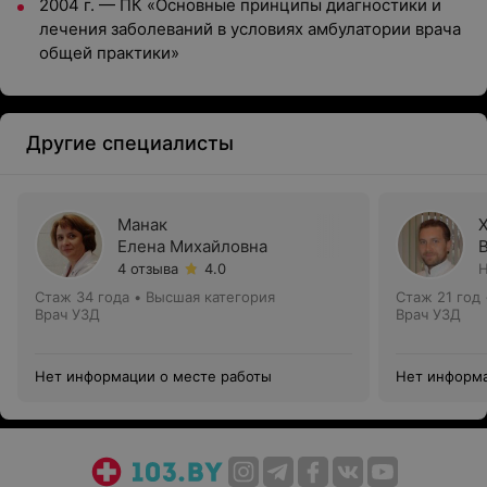
2004 г. — ПК «Основные принципы диагностики и
лечения заболеваний в условиях амбулатории врача
общей практики»
Другие специалисты
Манак
Елена Михайловна
4 отзыва
4.0
Н
Стаж 34 года
•
Высшая категория
Стаж 21 год
Врач УЗД
Врач УЗД
Нет информации о месте работы
Нет информа