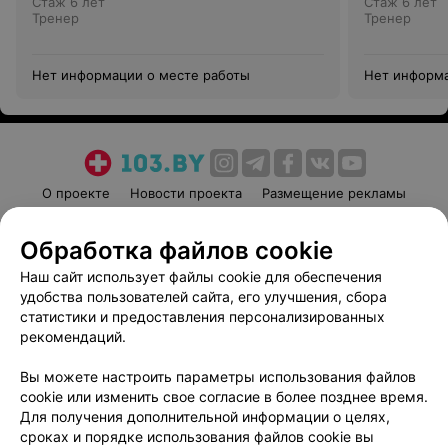
Стаж 6 лет
Стаж 6 лет
Тренер
Тренер
Нет информации о месте работы
Нет информа
О проекте
Новости проекта
Размещение рекламы
Медицинский маркетинг
Публичный договор
Обработка файлов cookie
Пользовательское соглашение
Способы оплаты
Наш сайт использует файлы cookie для обеспечения
Вакансии
Партнеры
удобства пользователей сайта, его улучшения, сбора
Написать руководителю 103.by
статистики и предоставления персонализированных
Написать в поддержку
рекомендаций.
Персональные настройки cookie
Вы можете настроить параметры использования файлов
Обработка персональных данных
cookie или изменить свое согласие в более позднее время.
Для получения дополнительной информации о целях,
сроках и порядке использования файлов cookie вы