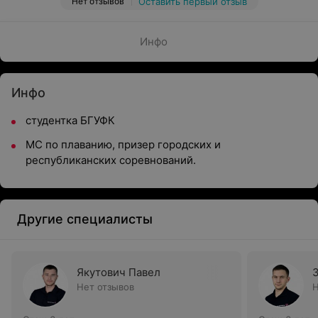
Нет отзывов
Оставить первый отзыв
Инфо
Инфо
студентка БГУФК
МС по плаванию, призер городских и
республиканских соревнований.
Другие специалисты
Якутович Павел
Нет отзывов
Н