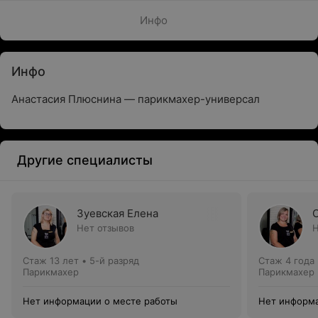
Инфо
Инфо
Анастасия Плюснина — парикмахер-универсал
Другие специалисты
Зуевская Елена
Нет отзывов
Н
Стаж 13 лет
•
5-й разряд
Стаж 4 года
Парикмахер
Парикмахер
Нет информации о месте работы
Нет информа