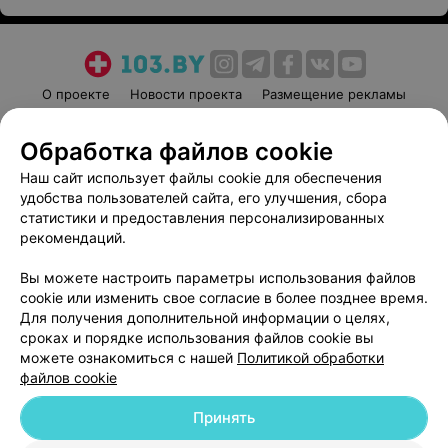
О проекте
Новости проекта
Размещение рекламы
Медицинский маркетинг
Публичный договор
Обработка файлов cookie
Пользовательское соглашение
Способы оплаты
Наш сайт использует файлы cookie для обеспечения
Вакансии
Партнеры
удобства пользователей сайта, его улучшения, сбора
Написать руководителю 103.by
статистики и предоставления персонализированных
Написать в поддержку
рекомендаций.
Персональные настройки cookie
Вы можете настроить параметры использования файлов
Обработка персональных данных
cookie или изменить свое согласие в более позднее время.
Для получения дополнительной информации о целях,
сроках и порядке использования файлов cookie вы
можете ознакомиться с нашей
Политикой обработки
файлов cookie
Принять
© 2026 ООО «Артокс Лаб», УНП 191700409
| 220012, Республика Беларусь,