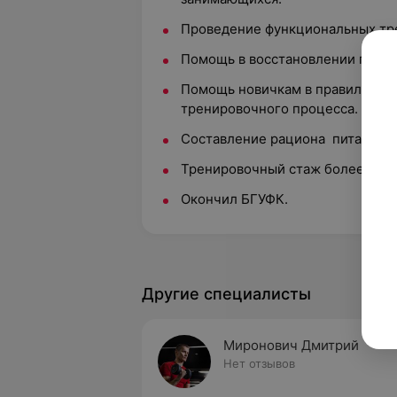
Проведение функциональных тр
Помощь в восстановлении после 
Помощь новичкам в правильном
тренировочного процесса.
Составление рациона питания и
Тренировочный стаж более 3 ле
Окончил БГУФК.
Другие специалисты
Миронович Дмитрий
Нет отзывов