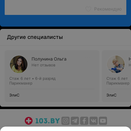
Рекомендую
Другие специалисты
Полунина Ольга
Нет отзывов
Н
Стаж 6 лет
•
6-й разряд
Стаж 6 лет
Парикмахер
Парикмахер
ЭлиС
ЭлиС
О проекте
Новости проекта
Размещение рекламы