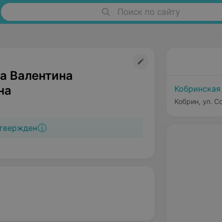
Поиск по сайту
а Валентина
на
Кобринская
Кобрин, ул. С
твержден