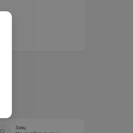
Заяц
Ильюк