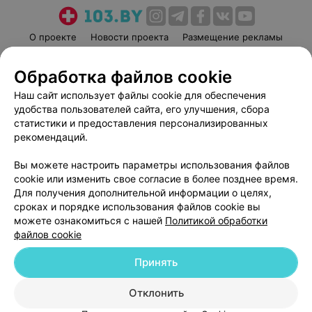
О проекте
Новости проекта
Размещение рекламы
Медицинский маркетинг
Публичный договор
Обработка файлов cookie
Пользовательское соглашение
Способы оплаты
Наш сайт использует файлы cookie для обеспечения
Вакансии
Партнеры
удобства пользователей сайта, его улучшения, сбора
Написать руководителю 103.by
статистики и предоставления персонализированных
Написать в поддержку
рекомендаций.
Персональные настройки cookie
Вы можете настроить параметры использования файлов
Обработка персональных данных
cookie или изменить свое согласие в более позднее время.
Для получения дополнительной информации о целях,
сроках и порядке использования файлов cookie вы
можете ознакомиться с нашей
Политикой обработки
файлов cookie
Принять
© 2026 ООО «Артокс Лаб», УНП 191700409
| 220012, Республика Беларусь,
г. Минск, улица Толбухина, 2, пом. 16 | help@103.by
Отклонить
Служба поддержки
+375 291212755