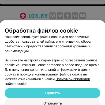
О проекте
Новости проекта
Размещение рекламы
Обработка файлов cookie
Медицинский маркетинг
Публичный договор
Пользовательское соглашение
Способы оплаты
Наш сайт использует файлы cookie для обеспечения
удобства пользователей сайта, его улучшения, сбора
Вакансии
Партнеры
статистики и предоставления персонализированных
Написать руководителю 103.by
рекомендаций.
Написать в поддержку
Вы можете настроить параметры использования файлов
Персональные настройки cookie
cookie или изменить свое согласие в более позднее время.
Обработка персональных данных
Для получения дополнительной информации о целях,
сроках и порядке использования файлов cookie вы
можете ознакомиться с нашей
Политикой обработки
файлов cookie
Принять
© 2026 ООО «Артокс Лаб», УНП 191700409
| 220012, Республика Беларусь,
Отклонить