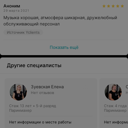
Аноним
29 марта 2021
Музыка хорошая, атмосфера шикарная, дружелюбный 
обслуживающий персонал
Источник Yclients
Показать ещё
Другие специалисты
Зуевская Елена
Нет отзывов
Н
Стаж 13 лет
•
5-й разряд
Стаж 4 года
Парикмахер
Парикмахер
Нет информации о месте работы
Нет информа