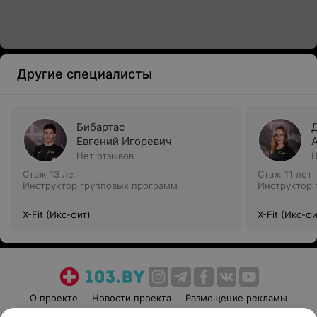
Другие специалисты
Бибартас
Евгений Игоревич
Нет отзывов
Н
Стаж 13 лет
Стаж 11 лет
Инструктор групповых программ
Инструктор 
X-Fit (Икс-фит)
X-Fit (Икс-фи
О проекте
Новости проекта
Размещение рекламы