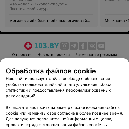
Маммолог • Онколог-хирург •
Пластический хирург
Могилевский областной онкологический
Могилевский
диспансер
диспансер
О проекте
Новости проекта
Размещение рекламы
Медицинский маркетинг
Публичный договор
Обработка файлов cookie
Пользовательское соглашение
Способы оплаты
Наш сайт использует файлы cookie для обеспечения
Вакансии
Партнеры
удобства пользователей сайта, его улучшения, сбора
Написать руководителю 103.by
статистики и предоставления персонализированных
Написать в поддержку
рекомендаций.
Персональные настройки cookie
Вы можете настроить параметры использования файлов
Обработка персональных данных
cookie или изменить свое согласие в более позднее время.
Для получения дополнительной информации о целях,
сроках и порядке использования файлов cookie вы