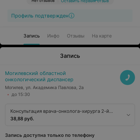
Нет отзывов
Оставить первый отзыв
Профиль подтвержден
Запись
Инфо
Отзывы
На карте
Запись
Могилевский областной
онкологический диспансер
Могилев, ул. Академика Павлова, 2а
до 15:30
Консультация врача-онколога-хирурга 2-й
квалификационной категории
38,88 руб.
Запись доступна только по телефону