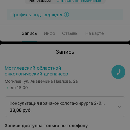
Нет отзывов
Оставить первый отзыв
Профиль подтвержден
Запись
Инфо
Отзывы
На карте
Запись
Могилевский областной
онкологический диспансер
Могилев, ул. Академика Павлова, 2а
до 18:00
Консультация врача-онколога-хирурга 2-й
квалификационной категории
38,88 руб.
Запись доступна только по телефону