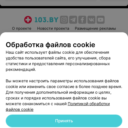
О проекте
Новости проекта
Размещение рекламы
Медицинский маркетинг
Публичный договор
Обработка файлов cookie
Пользовательское соглашение
Способы оплаты
Наш сайт использует файлы cookie для обеспечения
Вакансии
Партнеры
удобства пользователей сайта, его улучшения, сбора
Написать руководителю 103.by
статистики и предоставления персонализированных
Написать в поддержку
рекомендаций.
Персональные настройки cookie
Вы можете настроить параметры использования файлов
Обработка персональных данных
cookie или изменить свое согласие в более позднее время.
Для получения дополнительной информации о целях,
сроках и порядке использования файлов cookie вы
можете ознакомиться с нашей
Политикой обработки
файлов cookie
Принять
© 2026 ООО «Артокс Лаб», УНП 191700409
| 220012, Республика Беларусь,