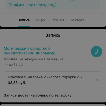
Профиль подтвержден
Запись
Инфо
Отзывы
На карте
Запись
Могилевский областной
онкологический диспансер
Могилев, ул. Академика Павлова, 2а
до 18:00
Консультация врача-онколога-хирурга 2-й
квалификационной категории
38,88 руб.
Запись доступна только по телефону