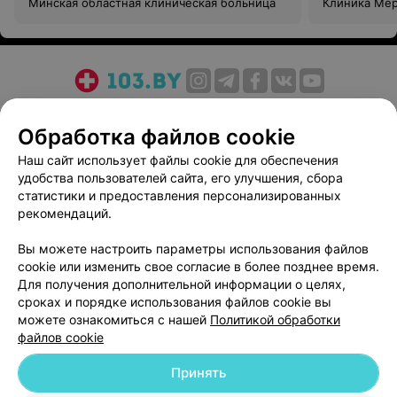
Минская областная клиническая больница
Клиника Ме
О проекте
Новости проекта
Размещение рекламы
Обработка файлов cookie
Медицинский маркетинг
Публичный договор
Пользовательское соглашение
Способы оплаты
Наш сайт использует файлы cookie для обеспечения
удобства пользователей сайта, его улучшения, сбора
Вакансии
Партнеры
статистики и предоставления персонализированных
Написать руководителю 103.by
рекомендаций.
Написать в поддержку
Вы можете настроить параметры использования файлов
Персональные настройки cookie
cookie или изменить свое согласие в более позднее время.
Обработка персональных данных
Для получения дополнительной информации о целях,
сроках и порядке использования файлов cookie вы
можете ознакомиться с нашей
Политикой обработки
файлов cookie
Принять