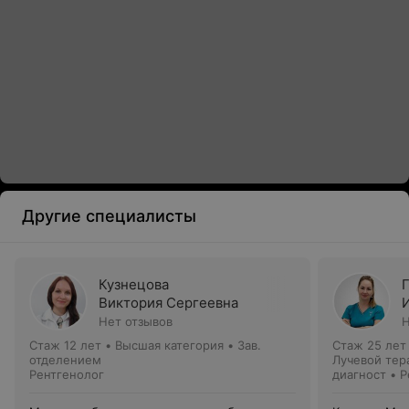
Другие специалисты
Кузнецова
Виктория Сергеевна
Нет отзывов
Н
Стаж 12 лет
•
Высшая категория
•
Зав.
Стаж 25 лет
отделением
Лучевой тер
Рентгенолог
диагност • 