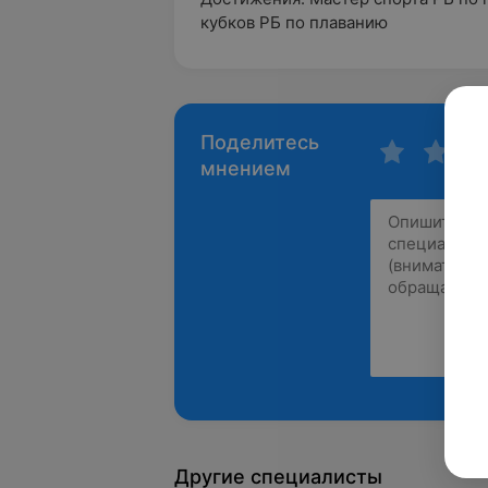
кубков РБ по плаванию
Поделитесь
мнением
Другие специалисты