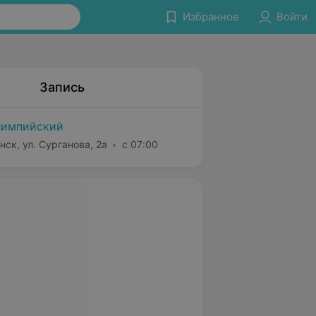
Избранное
Войти
Запись
импийский
нск, ул. Сурганова, 2а
с 07:00