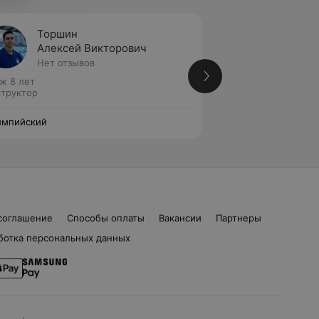
Торшин
Никит
Алексей Викторович
Натал
Нет отзывов
Нет от
ж 8 лет
Стаж 44 года
труктор
Инструктор
импийский
Олимпийский
соглашение
Способы оплаты
Вакансии
Партнеры
ботка персональных данных