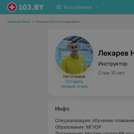
Все рубрики
Аквааэробика
•
Лекарев Никита Андреевич
Лекарев 
Инструктор
Стаж 10 лет
Нет отзывов
Оставить
первый отзыв
Инфо
Специализация: обучение плавани
Образование: МГУОР
Достижения: Мастер спорта РБ по 