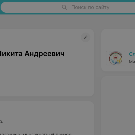
Поиск по сайту
Никита Андреевич
Ол
Ми
ю.
плаванию, многократный призер