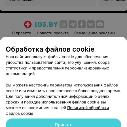
О проекте
Новости проекта
Размещение рекламы
Медицинский маркетинг
Публичный договор
Обработка файлов cookie
Пользовательское соглашение
Способы оплаты
Наш сайт использует файлы cookie для обеспечения
Вакансии
Партнеры
удобства пользователей сайта, его улучшения, сбора
Написать руководителю 103.by
статистики и предоставления персонализированных
Написать в поддержку
рекомендаций.
Персональные настройки cookie
Вы можете настроить параметры использования файлов
Обработка персональных данных
cookie или изменить свое согласие в более позднее время.
Для получения дополнительной информации о целях,
сроках и порядке использования файлов cookie вы
можете ознакомиться с нашей
Политикой обработки
файлов cookie
Принять