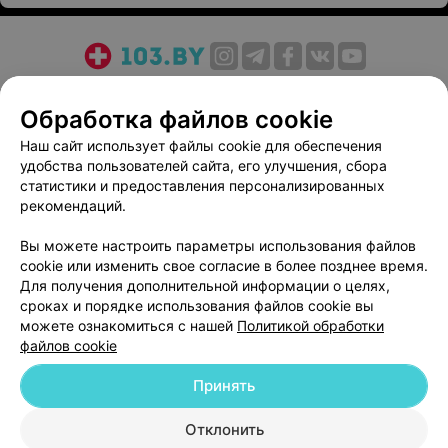
О проекте
Новости проекта
Размещение рекламы
Обработка файлов cookie
Медицинский маркетинг
Публичный договор
Пользовательское соглашение
Способы оплаты
Наш сайт использует файлы cookie для обеспечения
удобства пользователей сайта, его улучшения, сбора
Вакансии
Партнеры
статистики и предоставления персонализированных
Написать руководителю 103.by
рекомендаций.
Написать в поддержку
Вы можете настроить параметры использования файлов
Персональные настройки cookie
cookie или изменить свое согласие в более позднее время.
Обработка персональных данных
Для получения дополнительной информации о целях,
сроках и порядке использования файлов cookie вы
можете ознакомиться с нашей
Политикой обработки
файлов cookie
Принять
© 2026 ООО «Артокс Лаб», УНП 191700409
| 220012, Республика Беларусь,
Отклонить
г. Минск, улица Толбухина, 2, пом. 16 | help@103.by