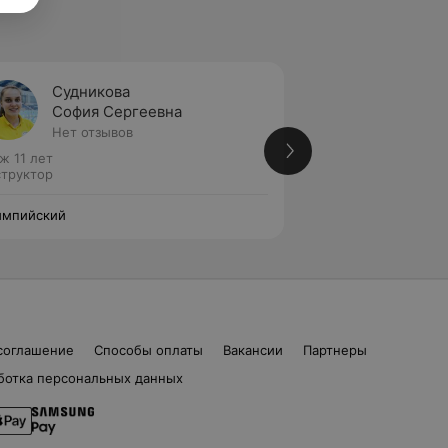
Судникова
Торши
София Сергеевна
Алекс
Нет отзывов
Нет от
ж 11 лет
Стаж 8 лет
труктор
Инструктор
импийский
Олимпийский
соглашение
Способы оплаты
Вакансии
Партнеры
ботка персональных данных