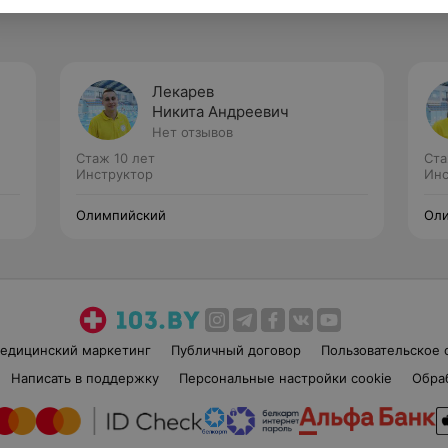
Лекарев
Никита Андреевич
Нет отзывов
Стаж 10 лет
Ста
Инструктор
Инс
Олимпийский
Ол
едицинский маркетинг
Публичный договор
Пользовательское 
Написать в поддержку
Персональные настройки cookie
Обра