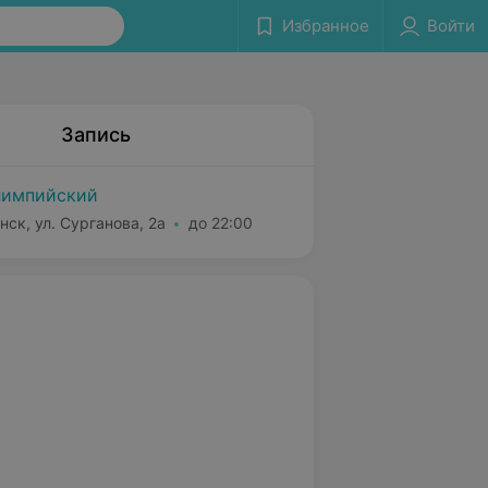
Избранное
Войти
Запись
импийский
нск, ул. Сурганова, 2а
до 22:00