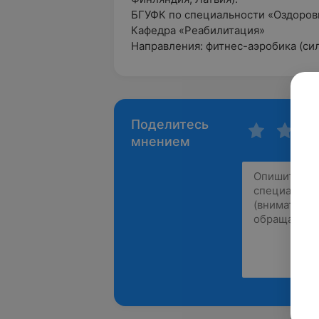
БГУФК по специальности «Оздорови
Кафедра «Реабилитация»
Направления: фитнес-аэробика (сил
Поделитесь
мнением