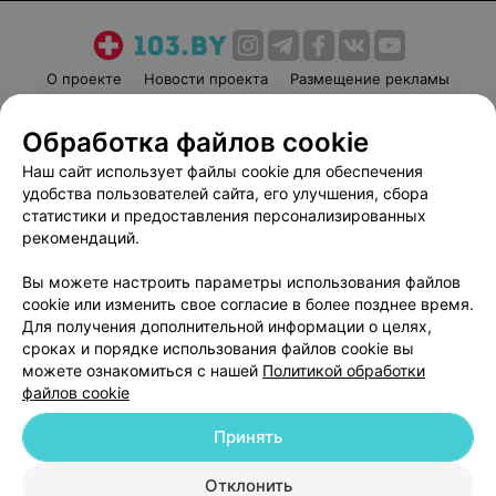
О проекте
Новости проекта
Размещение рекламы
Медицинский маркетинг
Публичный договор
Обработка файлов cookie
Пользовательское соглашение
Способы оплаты
Наш сайт использует файлы cookie для обеспечения
Вакансии
Партнеры
удобства пользователей сайта, его улучшения, сбора
Написать руководителю 103.by
статистики и предоставления персонализированных
Написать в поддержку
рекомендаций.
Персональные настройки cookie
Вы можете настроить параметры использования файлов
Обработка персональных данных
cookie или изменить свое согласие в более позднее время.
Для получения дополнительной информации о целях,
сроках и порядке использования файлов cookie вы
можете ознакомиться с нашей
Политикой обработки
файлов cookie
Принять
© 2026 ООО «Артокс Лаб», УНП 191700409
| 220012, Республика Беларусь,
г. Минск, улица Толбухина, 2, пом. 16 | help@103.by
Отклонить