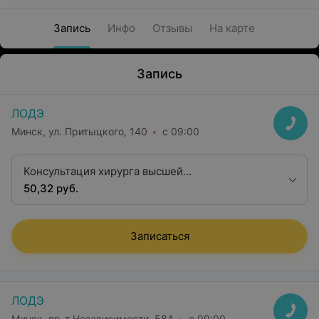
Запись
Инфо
Отзывы
На карте
Запись
ЛОДЭ
Минск, ул. Притыцкого, 140
с 09:00
Консультация хирурга высшей
квалификационной категории
50,32 руб.
Записаться
ЛОДЭ
Минск, пр-т Независимости, 58А
с 09:00