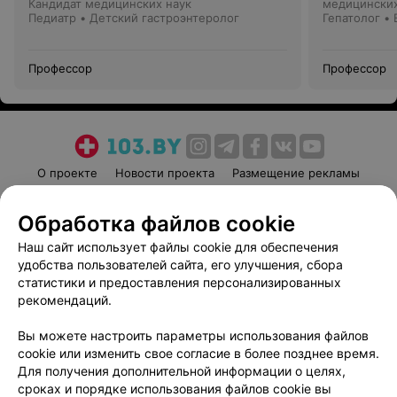
Кандидат медицинских наук
медицинских
Педиатр • Детский гастроэнтеролог
Гепатолог •
Профессор
Профессор
О проекте
Новости проекта
Размещение рекламы
Медицинский маркетинг
Публичный договор
Обработка файлов cookie
Пользовательское соглашение
Способы оплаты
Наш сайт использует файлы cookie для обеспечения
Вакансии
Партнеры
удобства пользователей сайта, его улучшения, сбора
Написать руководителю 103.by
статистики и предоставления персонализированных
Написать в поддержку
рекомендаций.
Персональные настройки cookie
Вы можете настроить параметры использования файлов
Обработка персональных данных
cookie или изменить свое согласие в более позднее время.
Для получения дополнительной информации о целях,
сроках и порядке использования файлов cookie вы