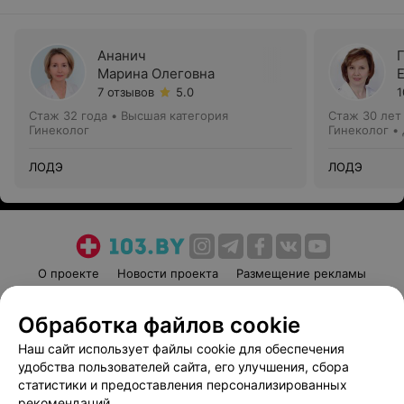
Ананич
Марина Олеговна
7 отзывов
5.0
1
Стаж 32 года
•
Высшая категория
Стаж 30 лет
Гинеколог
Гинеколог •
ЛОДЭ
ЛОДЭ
О проекте
Новости проекта
Размещение рекламы
Медицинский маркетинг
Публичный договор
Обработка файлов cookie
Пользовательское соглашение
Способы оплаты
Наш сайт использует файлы cookie для обеспечения
Вакансии
Партнеры
удобства пользователей сайта, его улучшения, сбора
Написать руководителю 103.by
статистики и предоставления персонализированных
Написать в поддержку
рекомендаций.