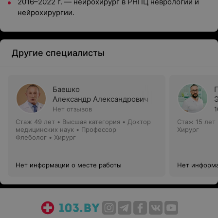
2016–2022 г. — нейрохирург в РНПЦ неврологии и
нейрохирургии.
Другие специалисты
Баешко
Александр Александрович
Нет отзывов
1
Стаж 49 лет
•
Высшая категория
•
Доктор
Стаж 15 лет
медицинских наук • Профессор
Хирург
Флеболог • Хирург
Нет информации о месте работы
Нет информа