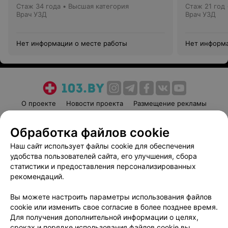
Стаж 34 года
•
Высшая категория
Стаж 21 год
Врач УЗД
Врач УЗД
Нет информации о месте работы
Нет информа
О проекте
Новости проекта
Размещение рекламы
Медицинский маркетинг
Публичный договор
Обработка файлов cookie
Пользовательское соглашение
Способы оплаты
Наш сайт использует файлы cookie для обеспечения
Вакансии
Партнеры
удобства пользователей сайта, его улучшения, сбора
Написать руководителю 103.by
статистики и предоставления персонализированных
Написать в поддержку
рекомендаций.
Персональные настройки cookie
Вы можете настроить параметры использования файлов
Обработка персональных данных
cookie или изменить свое согласие в более позднее время.
Для получения дополнительной информации о целях,
сроках и порядке использования файлов cookie вы