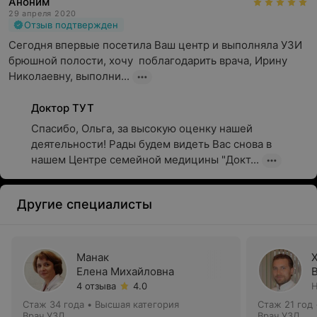
Аноним
29 апреля 2020
Отзыв подтвержден
Сегодня впервые посетила Ваш центр и выполняла УЗИ 
брюшной полости, хочу  поблагодарить врача, Ирину 
Николаевну, выполни...
Доктор ТУТ
Спасибо, Ольга, за высокую оценку нашей 
деятельности! Рады будем видеть Вас снова в 
нашем Центре семейной медицины "Докт...
Другие специалисты
Манак
Елена Михайловна
4 отзыва
4.0
Н
Стаж 34 года
•
Высшая категория
Стаж 21 год
Врач УЗД
Врач УЗД