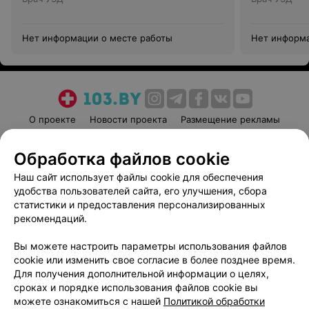
Нет информации о месте работы
Нет информа
О проекте
Новости проекта
Размещение рекламы
Медицинский маркетинг
Публичный договор
Обработка файлов cookie
Пользовательское соглашение
Способы оплаты
Наш сайт использует файлы cookie для обеспечения
Вакансии
Партнеры
удобства пользователей сайта, его улучшения, сбора
Написать руководителю 103.by
статистики и предоставления персонализированных
Написать в поддержку
рекомендаций.
Персональные настройки cookie
Вы можете настроить параметры использования файлов
Обработка персональных данных
cookie или изменить свое согласие в более позднее время.
Для получения дополнительной информации о целях,
сроках и порядке использования файлов cookie вы
можете ознакомиться с нашей
Политикой обработки