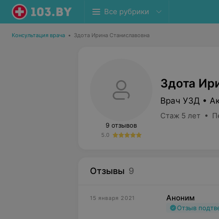
Все рубрики
Консультация врача
•
Здота Ирина Станиславовна
Здота Ир
Врач УЗД • А
Стаж 5 лет • П
9 отзывов
5.0
Отзывы
9
Аноним
15 января 2021
Отзыв подт