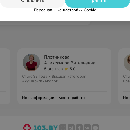
Отклонить
Принять
Персональные настройки Cookie
зать ещё
Плотникова
Александра Витальевна
5 отзывов
5.0
Стаж 33 года
•
Высшая категория
Ста
Акушер-гинеколог
Вра
Нет информации о месте работы
Нет