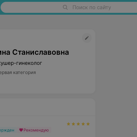
Поиск по сайту
ина Станиславовна
кушер-гинеколог
ервая категория
вержден
Рекомендую