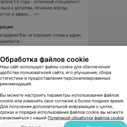
рача 1.5 года - отличный специалист: 
льна к деталям, лечение всегда 
стое и эффек...
рация
агодарим Вас за хорошие слова в адрес 
циалиста.
Обработка файлов cookie
вержден
Наш сайт использует файлы cookie для обеспечения
е искала врача-гинеколога. Только в 
удобства пользователей сайта, его улучшения, сбора
опала к Ирине Станиславовне Здота, 
статистики и предоставления персонализированных
анием и о...
рекомендаций.
Вы можете настроить параметры использования файлов
cookie или изменить свое согласие в более позднее время.
вержден
Рекомендую
Для получения дополнительной информации о целях,
сроках и порядке использования файлов cookie вы можете
благодарность Здоте Ирине 
ознакомиться с нашей
Политикой обработки файлов cookie
 Врач от бога,не отказалась от меня,в 
альных. Всегда ...