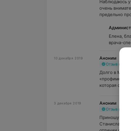
Наблюдаюсь у в
очень внимате
предельно про
Админист
Елена, бл
врача-спе
Аноним
10 декабря 2019
Отзыв подт
Долго в Минск
«профимеде» п
которая с вним
Аноним
3 декабря 2019
Отзыв подт
Приношу свою 
Станиславовне!
отличии от ост