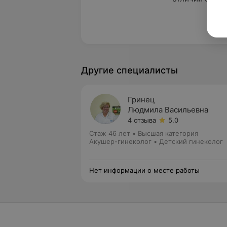
Пока
Другие специалисты
Гринец
Людмила Васильевна
4 отзыва
5.0
Стаж 46 лет
•
Высшая категория
Акушер-гинеколог • Детский гинеколог
Нет информации о месте работы