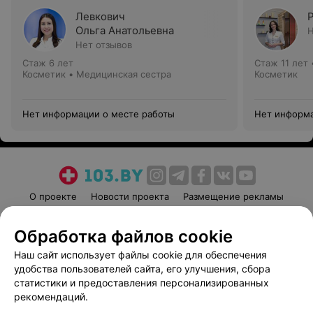
Левкович
Ольга Анатольевна
Н
Нет отзывов
Стаж 6 лет
Стаж 11 лет
Косметик • Медицинская сестра
Косметик
Нет информации о месте работы
Нет информа
О проекте
Новости проекта
Размещение рекламы
Медицинский маркетинг
Публичный договор
Обработка файлов cookie
Пользовательское соглашение
Способы оплаты
Наш сайт использует файлы cookie для обеспечения
Вакансии
Партнеры
удобства пользователей сайта, его улучшения, сбора
Написать руководителю 103.by
статистики и предоставления персонализированных
Написать в поддержку
рекомендаций.