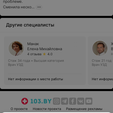
проблеме.

Сменила неско...
Другие специалисты
Манак
Елена Михайловна
4 отзыва
4.0
Н
Стаж 34 года
•
Высшая категория
Стаж 21 год
Врач УЗД
Врач УЗД
Нет информации о месте работы
Нет информа
О проекте
Новости проекта
Размещение рекламы