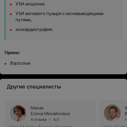
УЗИ мошонки,
УЗИ мочевого пузыря с мочевыводящими
путями,
эхокардиография.
Прием:
Взрослые
Другие специалисты
Манак
Елена Михайловна
4 отзыва
4.0
Н
Стаж 34 года
•
Высшая категория
Стаж 21 год