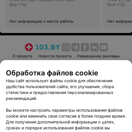
Врач УЗД
Врач УЗД
Нет информации о месте работы
Нет информа
О проекте
Новости проекта
Размещение рекламы
Медицинский маркетинг
Публичный договор
Обработка файлов cookie
Пользовательское соглашение
Способы оплаты
Наш сайт использует файлы cookie для обеспечения
Вакансии
Партнеры
удобства пользователей сайта, его улучшения, сбора
Написать руководителю 103.by
статистики и предоставления персонализированных
Написать в поддержку
рекомендаций.
Персональные настройки cookie
Вы можете настроить параметры использования файлов
Обработка персональных данных
cookie или изменить свое согласие в более позднее время.
Для получения дополнительной информации о целях,
сроках и порядке использования файлов cookie вы