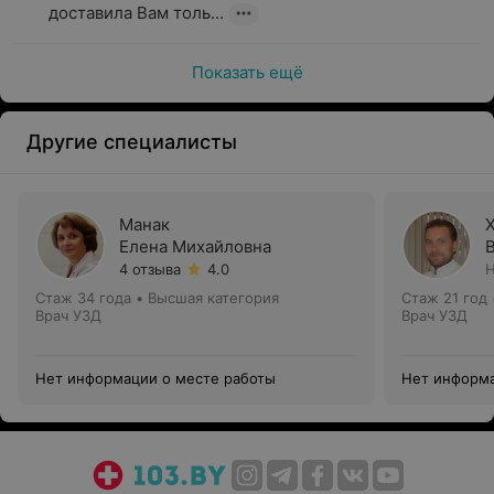
доставила Вам толь...
Показать ещё
Другие специалисты
Манак
Елена Михайловна
4 отзыва
4.0
Н
Стаж 34 года
•
Высшая категория
Стаж 21 год
Врач УЗД
Врач УЗД
Нет информации о месте работы
Нет информа