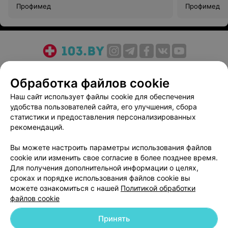
Профимед
Профимед
О проекте
Новости проекта
Размещение рекламы
Обработка файлов cookie
Медицинский маркетинг
Публичный договор
Пользовательское соглашение
Способы оплаты
Наш сайт использует файлы cookie для обеспечения
удобства пользователей сайта, его улучшения, сбора
Вакансии
Партнеры
статистики и предоставления персонализированных
Написать руководителю 103.by
рекомендаций.
Написать в поддержку
Вы можете настроить параметры использования файлов
Персональные настройки cookie
cookie или изменить свое согласие в более позднее время.
Обработка персональных данных
Для получения дополнительной информации о целях,
сроках и порядке использования файлов cookie вы
можете ознакомиться с нашей
Политикой обработки
файлов cookie
Принять