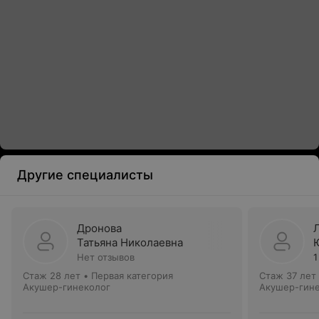
Другие специалисты
Дронова
Татьяна Николаевна
Нет отзывов
1
Стаж 28 лет
•
Первая категория
Стаж 37 лет
Акушер-гинеколог
Акушер-гин