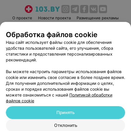
О проекте
Новости проекта
Размещение рекламы
Медицинский маркетинг
Публичный договор
Обработка файлов cookie
Пользовательское соглашение
Способы оплаты
Наш сайт использует файлы cookie для обеспечения
Вакансии
Партнеры
удобства пользователей сайта, его улучшения, сбора
Написать руководителю 103.by
статистики и предоставления персонализированных
Написать в поддержку
рекомендаций.
Персональные настройки cookie
Вы можете настроить параметры использования файлов
Обработка персональных данных
cookie или изменить свое согласие в более позднее время.
Для получения дополнительной информации о целях,
сроках и порядке использования файлов cookie вы
можете ознакомиться с нашей
Политикой обработки
файлов cookie
Принять
© 2026 ООО «Артокс Лаб», УНП 191700409
| 220012, Республика Беларусь,
г. Минск, улица Толбухина, 2, пом. 16 | help@103.by
Отклонить